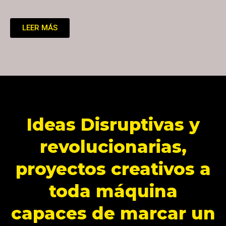
LEER MÁS
Ideas Disruptivas y
revolucionarias,
proyectos creativos a
toda máquina
capaces de marcar un